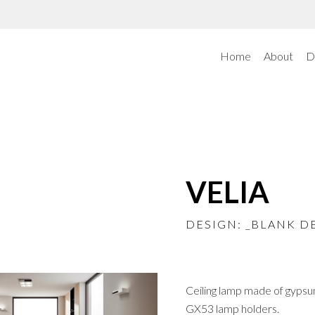
Home
About
D
A
VELIA
DESIGN: _BLANK D
Ceiling lamp made of gypsu
GX53 lamp holders.