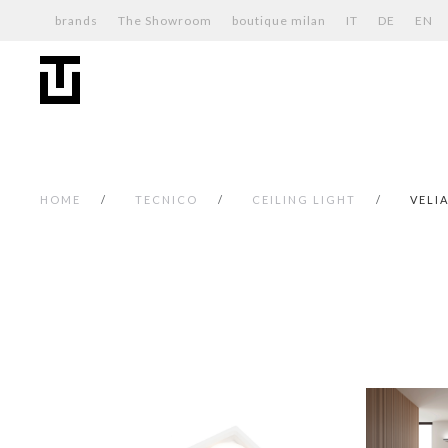
brands
The Showroom
boutique milan
IT
DE
EN
HOME
TECNICO
CEILING LIGHT
VELI