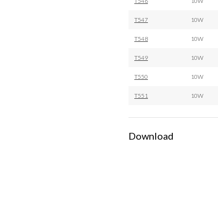
T546
10W
T547
10W
T548
10W
T549
10W
T550
10W
T551
10W
Download