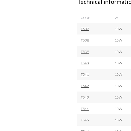
Technical informati
CODE
W
T537
10W
T538
10W
T539
10W
T540
10W
T541
10W
T542
10W
T543
10W
T544
10W
T545
10W