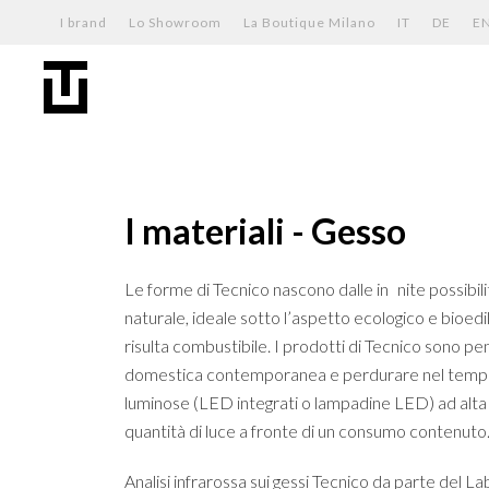
I brand
Lo Showroom
La Boutique Milano
IT
DE
E
I materiali - Gesso
Le forme di Tecnico nascono dalle in nite possibilit
naturale, ideale sotto l’aspetto ecologico e bioed
risulta combustibile. I prodotti di Tecnico sono pen
domestica contemporanea e perdurare nel tempo. T
luminose (LED integrati o lampadine LED) ad alta
quantità di luce a fronte di un consumo contenuto
Analisi infrarossa sui gessi Tecnico da parte del Lab