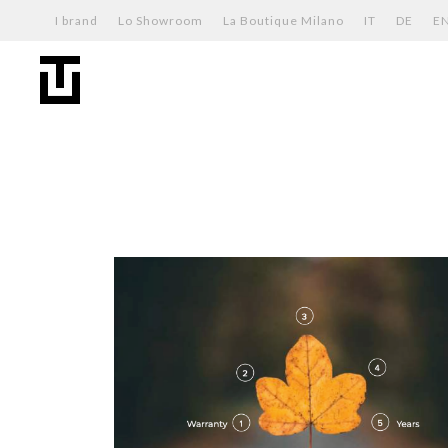
I brand
Lo Showroom
La Boutique Milano
IT
DE
E