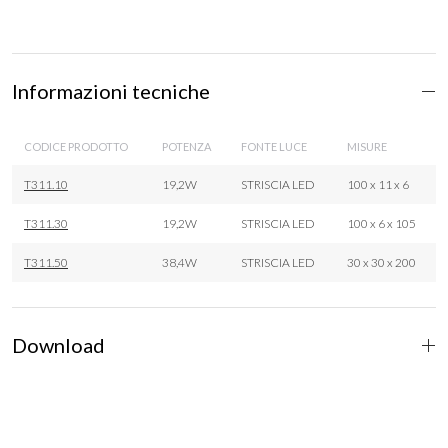
Informazioni tecniche
CODICE PRODOTTO
POTENZA
FONTE LUCE
MISURE
T311.10
19,2W
STRISCIA LED
100 x 11 x 6
T311.30
19,2W
STRISCIA LED
100 x 6 x 105
T311.50
38,4W
STRISCIA LED
30 x 30 x 200
Download