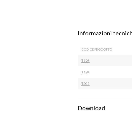
Informazioni tecnic
CODICE PRODOTTO
T193
T194
T205
Download