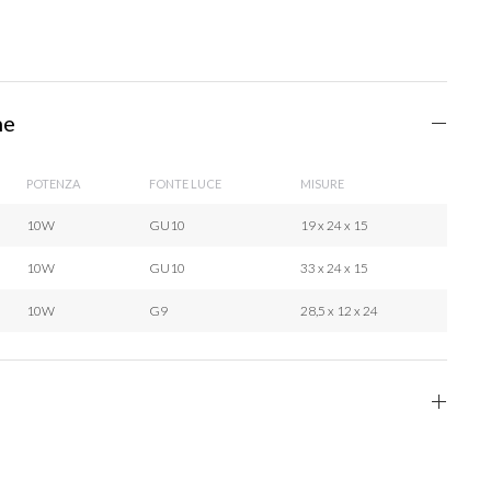
he
POTENZA
FONTE LUCE
MISURE
10W
GU10
19 x 24 x 15
10W
GU10
33 x 24 x 15
10W
G9
28,5 x 12 x 24