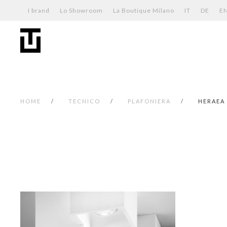
I brand
Lo Showroom
La Boutique Milano
IT
DE
E
HOME
TECNICO
PLAFONIERA
HERAEA