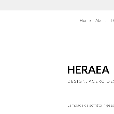
N
Home
About
D
HERAEA
DESIGN: ACERO DE
Lampada da soffitto in ge