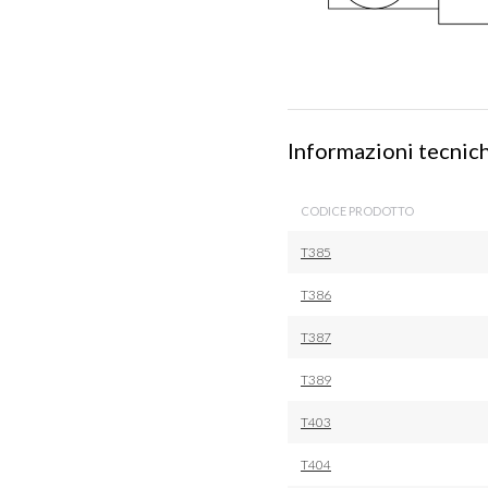
Informazioni tecnic
CODICE PRODOTTO
T385
T386
T387
T389
T403
T404