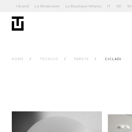
I brand
Lo Showroom
La Boutique Milano
IT
DE
E
HOME
TECNICO
PARETE
CICLADI