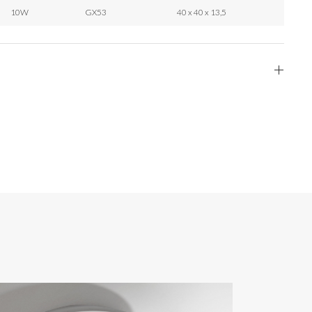
10W
GX53
40 x 40 x 13,5