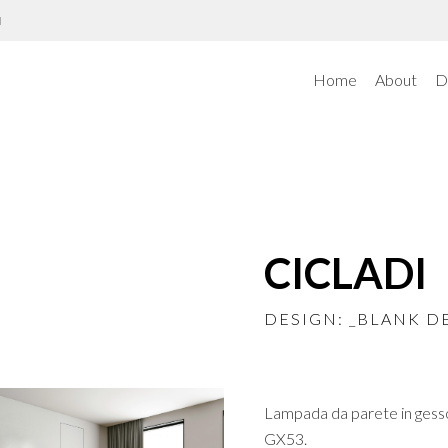
N
Home
About
D
CICLADI
DESIGN: _BLANK D
Lampada da parete in gesso
GX53.