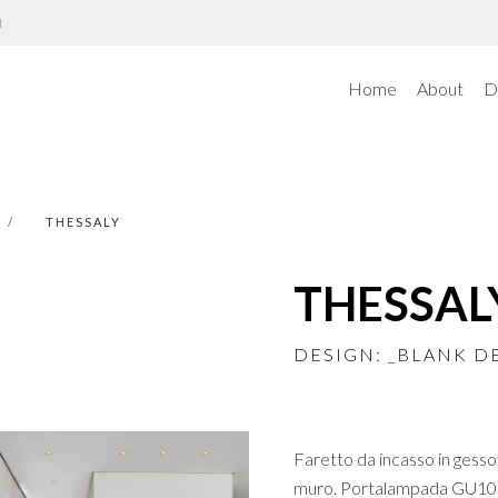
N
Home
About
D
THESSALY
THESSAL
DESIGN: _BLANK D
Faretto da incasso in gesso 
muro. Portalampada GU10. Il