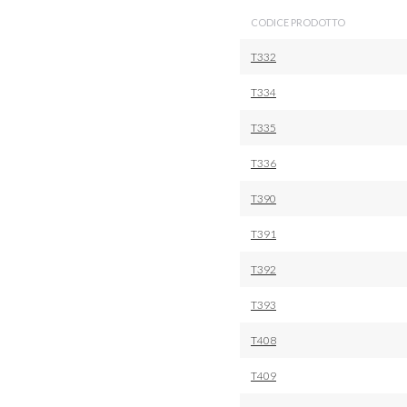
CODICE PRODOTTO
T332
T334
T335
T336
T390
T391
T392
T393
T408
T409