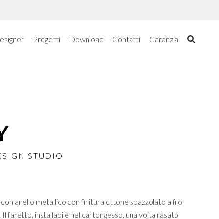
esigner
Progetti
Download
Contatti
Garanzia
Y
ESIGN STUDIO
con anello metallico con finitura ottone spazzolato a filo
 faretto, installabile nel cartongesso, una volta rasato