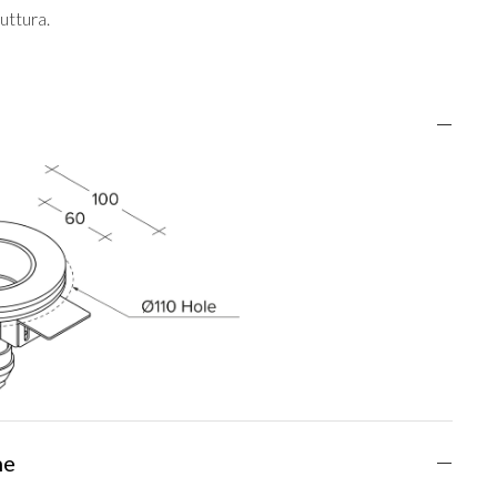
ruttura.
he