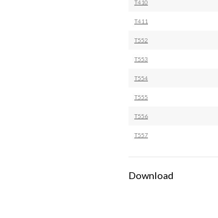
T410
T411
T552
T553
T554
T555
T556
T557
Download