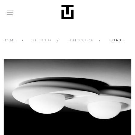
HOME
TECNICO
PLAFONIERA
PITANE