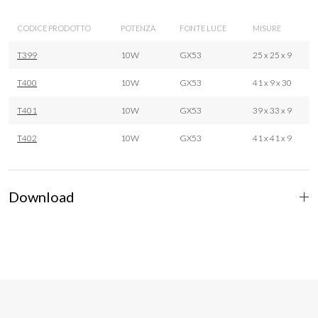
CODICE PRODOTTO
POTENZA
FONTE LUCE
MISURE
T399
10W
GX53
25 x 25 x 9
T400
10W
GX53
41 x 9 x 30
T401
10W
GX53
39 x 33 x 9
T402
10W
GX53
41 x 41 x 9
Download