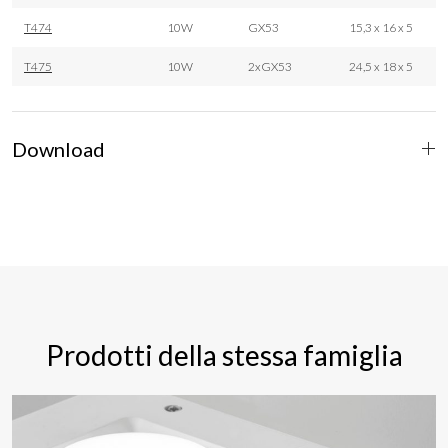
T474
10W
GX53
15,3 x 16 x 5
T475
10W
2xGX53
24,5 x 18 x 5
Download
Prodotti della stessa famiglia