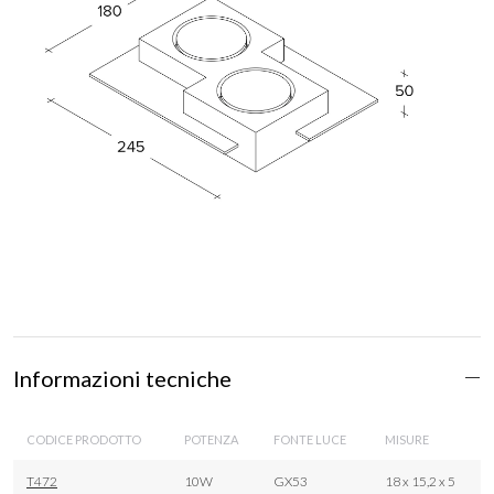
Informazioni tecniche
CODICE PRODOTTO
POTENZA
FONTE LUCE
MISURE
T472
10W
GX53
18 x 15,2 x 5