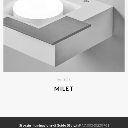
PARETE
MILET
Sforzin Illuminazione di Guido Sforzin
P.IVA 00560250961