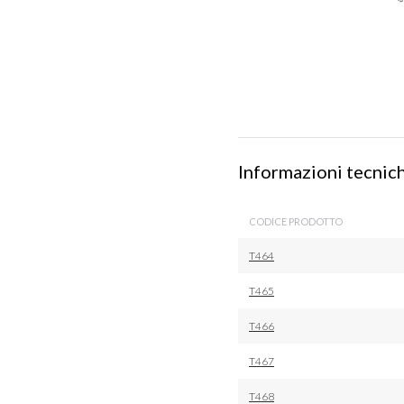
Informazioni tecnic
CODICE PRODOTTO
T464
T465
T466
T467
T468