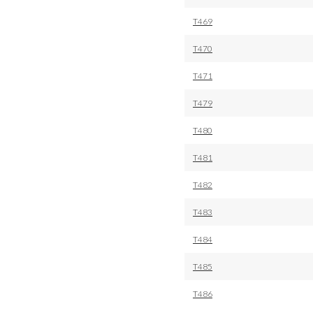
T469
T470
T471
T479
T480
T481
T482
T483
T484
T485
T486