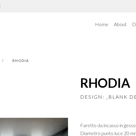
N
Home
About
D
RHODIA
RHODIA
DESIGN: _BLANK D
Faretto da incasso in gesso 
Diametro punto luce 20 mm