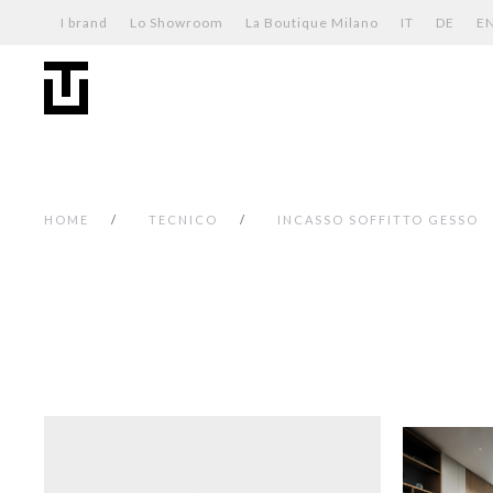
I brand
Lo Showroom
La Boutique Milano
IT
DE
E
HOME
TECNICO
INCASSO SOFFITTO GESSO