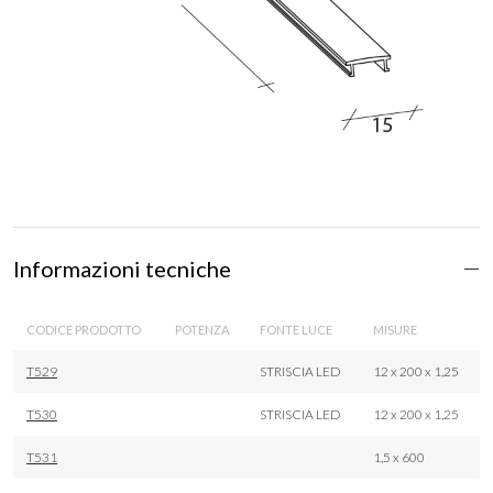
Informazioni tecniche
CODICE PRODOTTO
POTENZA
FONTE LUCE
MISURE
T529
STRISCIA LED
12 x 200 x 1,25
T530
STRISCIA LED
12 x 200 x 1,25
T531
1,5 x 600