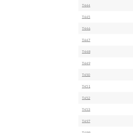
T444
T445
T446
T447
T448
T449
T450
T451
T452
T453
T497
T499