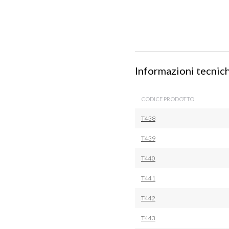
Informazioni tecnic
CODICE PRODOTTO
T438
T439
T440
T441
T442
T443