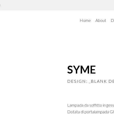
N
Home
About
D
SYME
DESIGN: _BLANK D
Lampada da soffitto in gess
Dotata di portalampada G