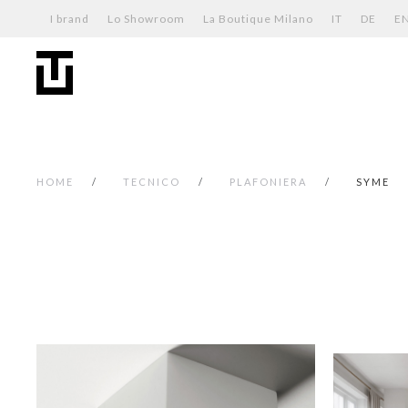
I brand
Lo Showroom
La Boutique Milano
IT
DE
E
HOME
TECNICO
PLAFONIERA
SYME