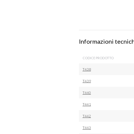
Informazioni tecnic
CODICE PRODOTTO
T438
T439
T440
T441
T442
T443