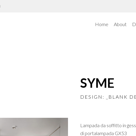
N
Home
About
D
SYME
DESIGN: _BLANK D
Lampada da soffitto in gess
di portalampada GX53