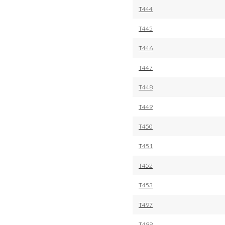
T444
T445
T446
T447
T448
T449
T450
T451
T452
T453
T497
T499